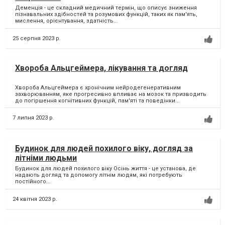
Деменція - це складний медичний термін, що описує зниження
пізнавальних здібностей та розумових функцій, таких як пам'ять,
мислення, орієнтування, здатність...
25 серпня 2023 р.
Хвороба Альцгеймера, лікування та догляд
Хвороба Альцгеймера є хронічним нейродегенеративним
захворюванням, яке прогресивно впливає на мозок та призводить
до погіршення когнітивних функцій, пам'яті та поведінки...
7 липня 2023 р.
Будинок для людей похилого віку, догляд за
літніми людьми
Будинок для людей похилого віку Осінь життя - це установа, де
надають догляд та допомогу літнім людям, які потребують
постійного...
24 квітня 2023 р.