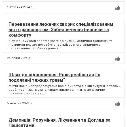
13 травня 2024 р.
Перевезення лежачих хворих спеціалізованим
автотранспортом: Забезпечення безпеки та
комфорту
В сучасному світі зростає увага до питань медичної допомоги та
підтримки тих, хто потребує спеціалізованого медичного
перевезення. Особливу роль в...
24 січня 2024 р.
Шлях до відновлення: Роль реабілітації в
подоланні тяжких травм"
Життя може непередбачувано нас підкидати в різні ситуації, а травми,
особливо тяжкі, можуть кардинально змінити наше фізичне і
психічне становище....
5 жовтня 2023 р.
Деменція: Розуміння, Лікування та Догляд за
Пацієнтами