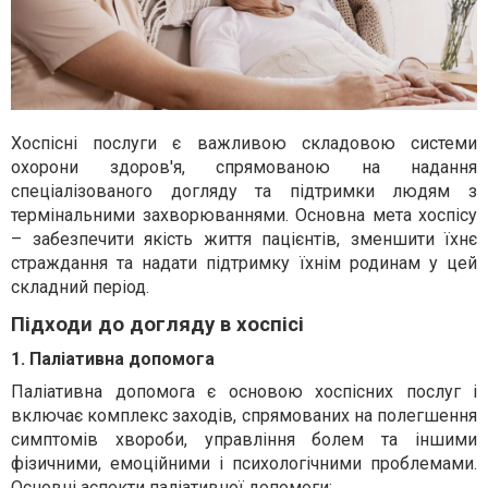
Хоспісні послуги є важливою складовою системи
охорони здоров'я, спрямованою на надання
спеціалізованого догляду та підтримки людям з
термінальними захворюваннями. Основна мета хоспісу
– забезпечити якість життя пацієнтів, зменшити їхнє
страждання та надати підтримку їхнім родинам у цей
складний період.
Підходи до догляду в хоспісі
1. Паліативна допомога
Паліативна допомога є основою хоспісних послуг і
включає комплекс заходів, спрямованих на полегшення
симптомів хвороби, управління болем та іншими
фізичними, емоційними і психологічними проблемами.
Основні аспекти паліативної допомоги: