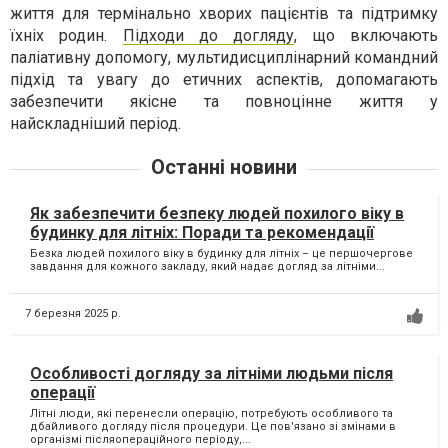
життя для термінально хворих пацієнтів та підтримку
їхніх родин.
Підходи до догляду
, що включають
паліативну допомогу, мультидисциплінарний командний
підхід та увагу до етичних аспектів, допомагають
забезпечити якісне та повноцінне життя у
найскладніший період.
Останні новини
Як забезпечити безпеку людей похилого віку в
будинку для літніх: Поради та рекомендації
Безка людей похилого віку в будинку для літніх – це першочергове
завдання для кожного закладу, який надає догляд за літніми...
7 березня 2025 р.
Особливості догляду за літніми людьми після
операції
Літні люди, які перенесли операцію, потребують особливого та
дбайливого догляду після процедури. Це пов'язано зі змінами в
організмі післяопераційного періоду,...